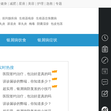
|
健身
|
减肥
|
星座
|
美容
|
护理
|
急救
|
专题
疣
前列腺疾病
生殖器疱疹
生殖器念珠菌病
丸炎
尿道炎
睾丸炎
梅毒
阴囊湿疹
包皮包茎
银屑病饮食
银屑病症状
实时热搜
医院签约治疗，包治好是真的吗
误诊漏诊的弊端，你知道多少？
超实用，银屑病防复发的小技巧
医院签约治疗，包治好是真的吗
误诊漏诊的弊端，你知道多少？