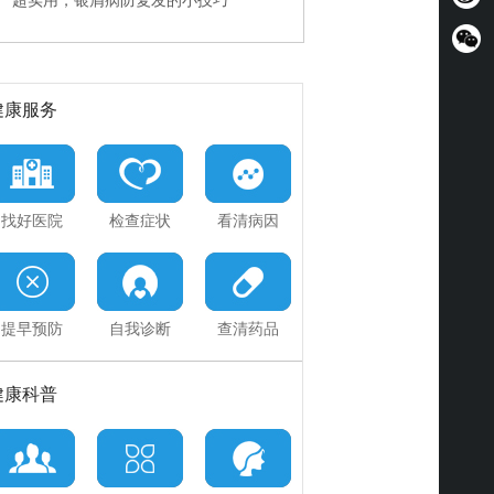
超实用，银屑病防复发的小技巧
快速治疗PK规范诊疗
神医误治加重病情，能挽回吗
健康服务
找好医院
检查症状
看清病因
提早预防
自我诊断
查清药品
健康科普