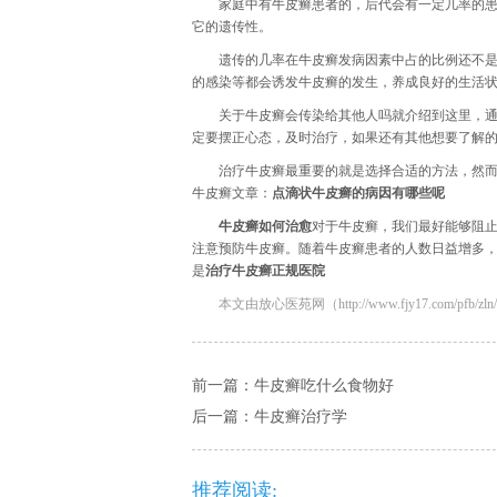
家庭中有牛皮癣患者的，后代会有一定几率的
它的遗传性。
遗传的几率在牛皮癣发病因素中占的比例还不
的感染等都会诱发牛皮癣的发生，养成良好的生活
关于牛皮癣会传染给其他人吗就介绍到这里，
定要摆正心态，及时治疗，如果还有其他想要了解
治疗牛皮癣最重要的就是选择合适的方法，然
牛皮癣文章：
点滴状牛皮癣的病因有哪些呢
牛皮癣如何治愈
对于牛皮癣，我们最好能够阻
注意预防牛皮癣。随着牛皮癣患者的人数日益增多
是
治疗牛皮癣正规医院
本文由放心医苑网（http://www.fjy17.com/pfb/zln/
前一篇：
牛皮癣吃什么食物好
后一篇：
牛皮癣治疗学
推荐阅读: