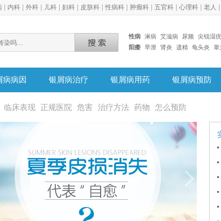
病
|
内科
|
外科
|
儿科
|
妇科
|
皮肤科
|
性病科
|
肿瘤科
|
五官科
|
心理科
|
老人
性病
淋病
艾滋病
尿频
尖锐湿
阳痿
早泄
肾炎
遗精
龟头炎
睾
屑病病因
银屑病治疗
银屑病用药
银屑病预防
临床表现
正规医院
危害
治疗方法
药物
怎么预防