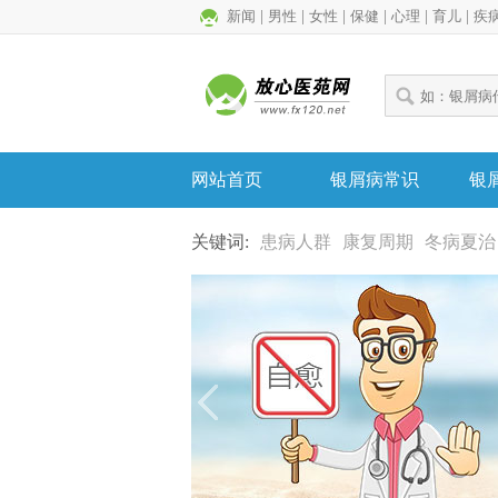
新闻
|
男性
|
女性
|
保健
|
心理
|
育儿
|
疾
网站首页
银屑病常识
银
关键词:
患病人群
康复周期
冬病夏治