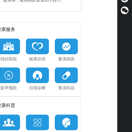
超实用，银屑病防复发的小技巧
快速治疗PK规范诊疗
神医误治加重病情，能挽回吗
健康服务
找好医院
检查症状
看清病因
提早预防
自我诊断
查清药品
健康科普