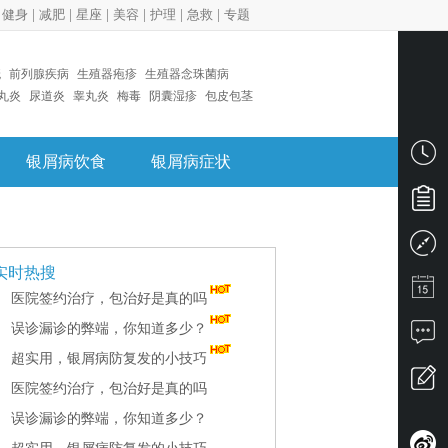
|
健身
|
减肥
|
星座
|
美容
|
护理
|
急救
|
专题
疣
前列腺疾病
生殖器疱疹
生殖器念珠菌病
丸炎
尿道炎
睾丸炎
梅毒
阴囊湿疹
包皮包茎
银屑病饮食
银屑病症状
实时热搜
医院签约治疗，包治好是真的吗
误诊漏诊的弊端，你知道多少？
超实用，银屑病防复发的小技巧
医院签约治疗，包治好是真的吗
误诊漏诊的弊端，你知道多少？