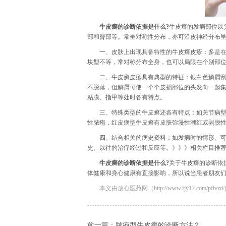
牛皮癣的诊断依据是什么?
牛皮癣的发病部位以
部和臀部等。常呈对称性分布，亦可沿皮神经分布
一、皮肤上出现具备特性的牛皮癣皮疹：多是
块型不等，常对称分布全身，也可以局限在个别部
二、牛皮癣皮疹具有典型的特征：银白色鳞屑刮
不脱落，但鳞屑可使一个个皮损部位的头发向一起集
粘膜、指甲等处时各有特点。
三、特殊类型的牛皮癣还各有特点：如关节病
性脓疱，红皮病型牛皮癣有皮肤弥漫性潮红或剥脱
四、结合相关的病史资料：如发病时的情形、
史、以往的治疗经过和反应等。》》》相关栏目推
牛皮癣的诊断依据是什么?
关于牛皮癣的诊断依
体健康和身心健康有直接影响，所以说当患者朋友们
本文由放心医苑网（http://www.fjy17.com/pfb/zd/
前一篇：
脓疱型牛皮癣的诊断方法？