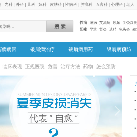
病
|
内科
|
外科
|
儿科
|
妇科
|
皮肤科
|
性病科
|
肿瘤科
|
五官科
|
心理科
|
老人
性病
淋病
艾滋病
尿频
尖锐湿
阳痿
早泄
肾炎
遗精
龟头炎
睾
屑病病因
银屑病治疗
银屑病用药
银屑病预防
临床表现
正规医院
危害
治疗方法
药物
怎么预防