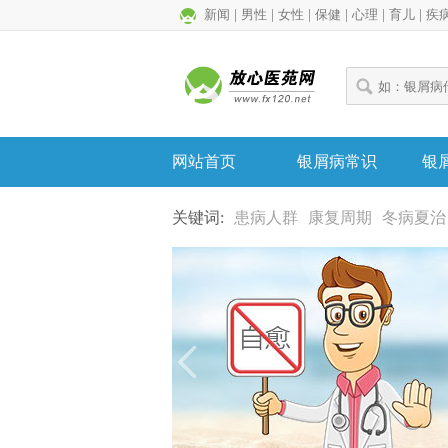
新闻
|
男性
|
女性
|
保健
|
心理
|
育儿
|
疾
网站首页
银屑病常识
银
关键词:
患病人群
康复周期
冬病夏治