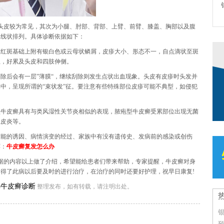
头皮较为常见，其次为小腿、肘部、背部、上臂、前臂、膝盖、胸部以及腹
呈线状排列。具体诊断依据如下：
在红斑基础上附有银白色或云母状鳞屑，皮疹大小、形态不一，自点滴状至斑
位，好累及头皮和四肢伸侧。
除后会有一层”薄膜“，继续刮除则发生点状出血现象。头皮有皮疹时头发并
中，呈现所谓的“束状发”征。要注意有些特殊部位皮疹可能不典型，如侵犯
型牛皮癣具有与类风湿性关节炎相似的表现，脓疱型牛皮癣受累部位出现无菌
性皮炎等。
可能的诱因、病情演变的经过、家族中有没有遗传史、发病前的感染或创伤
荐：
牛皮癣复发怎么办
据的内容以上做了介绍，希望能给患者们带来帮助，专家提醒，牛皮癣对身
得了此病以后要及时的进行治疗，在治疗的同时还要好护理，祝早日康复!
牛皮癣诊断
)
整理发布，如有转载，请注明出处。