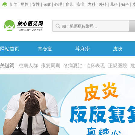
新闻
|
男性
|
女性
|
保健
|
心理
|
育儿
|
疾病
|
内科
|
外科
|
儿科
|
妇科
|
网站首页
青春痘
荨麻疹
皮炎
关键词:
患病人群
康复周期
冬病夏治
临床表现
正规医院
危