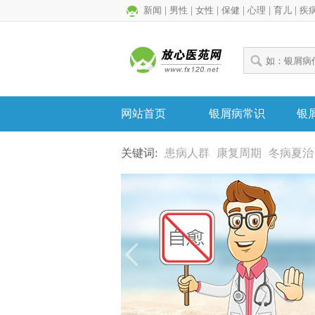
新闻
|
男性
|
女性
|
保健
|
心理
|
育儿
|
疾
网站首页
银屑病常识
银
关键词:
患病人群
康复周期
冬病夏治