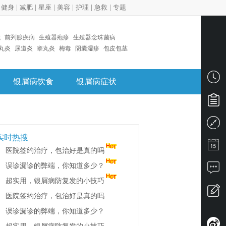
|
健身
|
减肥
|
星座
|
美容
|
护理
|
急救
|
专题
疣
前列腺疾病
生殖器疱疹
生殖器念珠菌病
丸炎
尿道炎
睾丸炎
梅毒
阴囊湿疹
包皮包茎
银屑病饮食
银屑病症状
实时热搜
医院签约治疗，包治好是真的吗
误诊漏诊的弊端，你知道多少？
超实用，银屑病防复发的小技巧
医院签约治疗，包治好是真的吗
误诊漏诊的弊端，你知道多少？