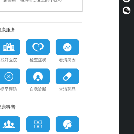
超实用，银屑病防复发的小技巧
快速治疗PK规范诊疗
神医误治加重病情，能挽回吗
健康服务
找好医院
检查症状
看清病因
提早预防
自我诊断
查清药品
健康科普