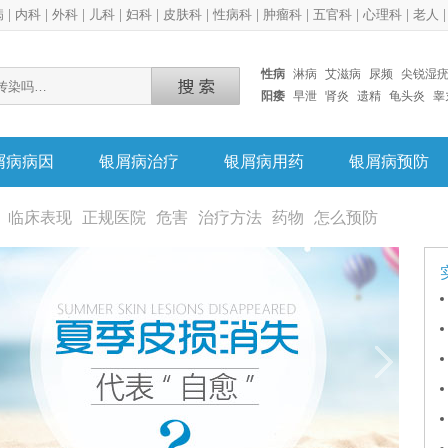
病
|
内科
|
外科
|
儿科
|
妇科
|
皮肤科
|
性病科
|
肿瘤科
|
五官科
|
心理科
|
老人
性病
淋病
艾滋病
尿频
尖锐湿
阳痿
早泄
肾炎
遗精
龟头炎
睾
屑病病因
银屑病治疗
银屑病用药
银屑病预防
临床表现
正规医院
危害
治疗方法
药物
怎么预防