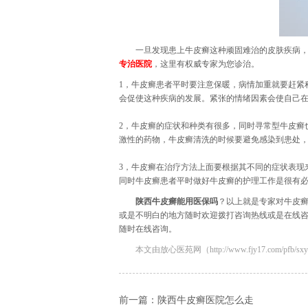
一旦发现患上牛皮癣这种顽固难治的皮肤疾病
专治医院
，这里有权威专家为您诊治。
1，牛皮癣患者平时要注意保暖，病情加重就要赶紧
会促使这种疾病的发展。紧张的情绪因素会使自己
2，牛皮癣的症状和种类有很多，同时寻常型牛皮癣
激性的药物，牛皮癣清洗的时候要避免感染到患处
3，牛皮癣在治疗方法上面要根据其不同的症状表现
同时牛皮癣患者平时做好牛皮癣的护理工作是很有
陕西牛皮癣能用医保吗
？以上就是专家对牛皮
或是不明白的地方随时欢迎拨打咨询热线或是在线
随时在线咨询。
本文由放心医苑网（http://www.fjy17.com/pfb/sxyy
前一篇：
陕西牛皮癣医院怎么走