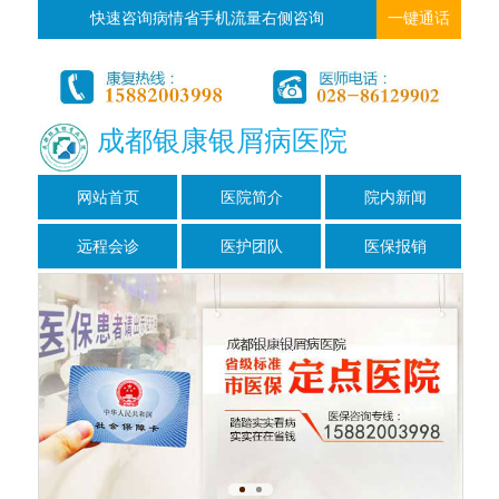
快速咨询病情省手机流量右侧咨询
一键通话
成都银康银屑病医院
网站首页
医院简介
院内新闻
远程会诊
医护团队
医保报销