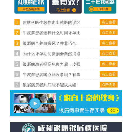
1
点击查看
皮肤科医生教你走出就医的误区
2
点击查看
牛皮癣患者选择什么时间怀孕比
3
点击查看
银屑病合并白癜风？并非巧合..
4
点击查看
为什么怀孕期间皮损会自然消退
5
点击查看
银屑病患者提高免疫力后，皮损
6
点击查看
牛皮癣患者喝点酒没事吗？有事
7
点击查看
银屑病患者到底能不能拔火罐