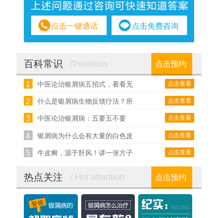
点击一键通话
点击免费咨询
百科常识
/Psoriasis
点击预约
1
点击查看
中医论治银屑病五招式，看看无
2
点击查看
什么是银屑病生物反馈疗法？所
3
点击查看
中医论治银屑病：五要五不要
4
点击查看
银屑病为什么会有大量的白色皮
5
点击查看
牛皮癣，源于肝风！讲一张方子
热点关注
/ Hot attention
点击预约