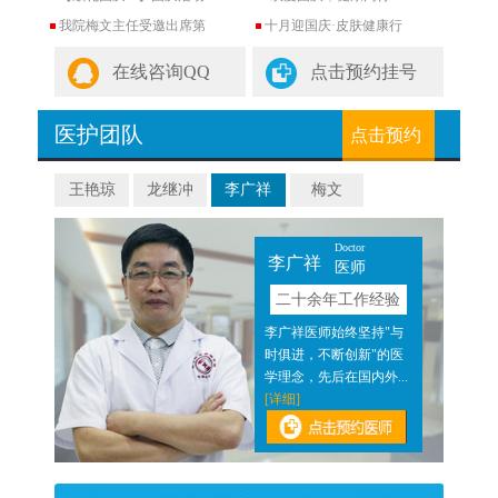
我院梅文主任受邀出席第
十月迎国庆·皮肤健康行
在线咨询QQ
点击预约挂号
医护团队
点击预约
王艳琼
龙继冲
李广祥
梅文
Doctor
李广祥
医师
验
二十余年工作经验
近二
李广祥医师始终坚持"与
医结
时俱进，不断创新"的医
]
学理念，先后在国内外...
[详细]