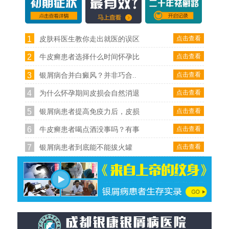
1
点击查看
皮肤科医生教你走出就医的误区
2
点击查看
牛皮癣患者选择什么时间怀孕比
3
点击查看
银屑病合并白癜风？并非巧合..
4
点击查看
为什么怀孕期间皮损会自然消退
5
点击查看
银屑病患者提高免疫力后，皮损
6
点击查看
牛皮癣患者喝点酒没事吗？有事
7
点击查看
银屑病患者到底能不能拔火罐