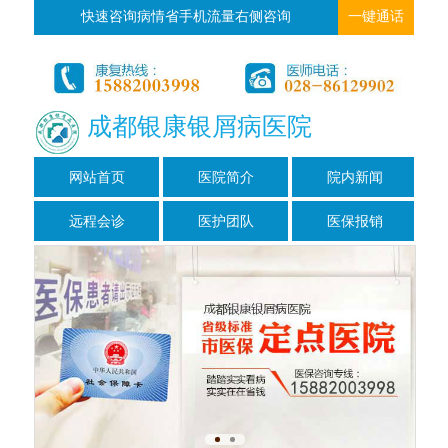
快速咨询病情省手机流量右侧咨询
一键通话
成都银康银屑病医院
网站首页
医院简介
院内新闻
远程会诊
医护团队
医保报销