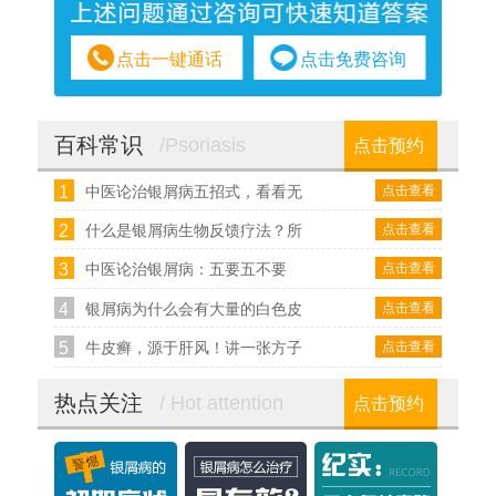
点击一键通话
点击免费咨询
百科常识
/Psoriasis
点击预约
1
点击查看
中医论治银屑病五招式，看看无
2
点击查看
什么是银屑病生物反馈疗法？所
3
点击查看
中医论治银屑病：五要五不要
4
点击查看
银屑病为什么会有大量的白色皮
5
点击查看
牛皮癣，源于肝风！讲一张方子
热点关注
/ Hot attention
点击预约