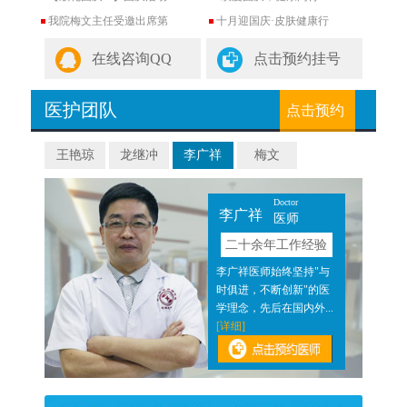
我院梅文主任受邀出席第
十月迎国庆·皮肤健康行
在线咨询QQ
点击预约挂号
医护团队
点击预约
王艳琼
龙继冲
李广祥
梅文
Doctor
李广祥
医师
验
二十余年工作经验
近二
李广祥医师始终坚持"与
医结
时俱进，不断创新"的医
]
学理念，先后在国内外...
[详细]