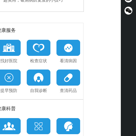
超实用，银屑病防复发的小技巧
快速治疗PK规范诊疗
神医误治加重病情，能挽回吗
健康服务
找好医院
检查症状
看清病因
提早预防
自我诊断
查清药品
健康科普