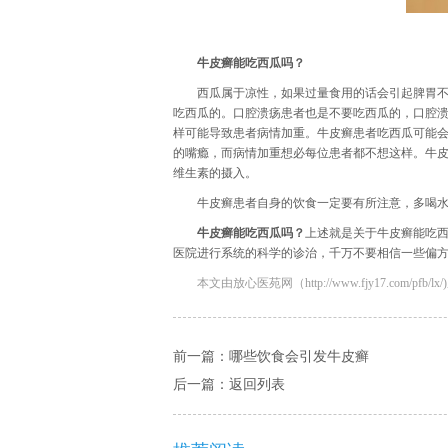
牛皮癣能吃西瓜吗？
西瓜属于凉性，如果过量食用的话会引起脾胃
吃西瓜的。口腔溃疡患者也是不要吃西瓜的，口腔
样可能导致患者病情加重。牛皮癣患者吃西瓜可能
的嘴瘾，而病情加重想必每位患者都不想这样。牛
维生素的摄入。
牛皮癣患者自身的饮食一定要有所注意，多喝
牛皮癣能吃西瓜吗？
上述就是关于牛皮癣能吃
医院进行系统的科学的诊治，千万不要相信一些偏
本文由放心医苑网（http://www.fjy17.com/pfb/lx/)
前一篇：
哪些饮食会引发牛皮癣
后一篇：
返回列表