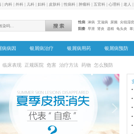
病
|
内科
|
外科
|
儿科
|
妇科
|
皮肤科
|
性病科
|
肿瘤科
|
五官科
|
心理科
|
老人
性病
淋病
艾滋病
尿频
尖锐湿
阳痿
早泄
肾炎
遗精
龟头炎
睾
屑病病因
银屑病治疗
银屑病用药
银屑病预防
临床表现
正规医院
危害
治疗方法
药物
怎么预防