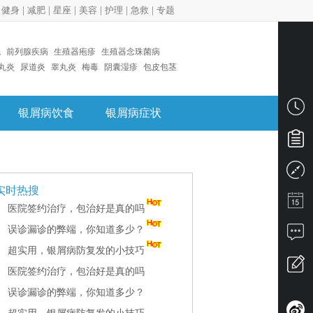
|
健身
|
减肥
|
星座
|
美容
|
护理
|
急救
|
专题
疣
前列腺疾病
生殖器疱疹
生殖器念珠菌病
丸炎
尿道炎
睾丸炎
梅毒
阴囊湿疹
包皮包茎
银屑病饮食
银屑病症状
实时热搜
医院签约治疗，包治好是真的吗
误诊漏诊的弊端，你知道多少？
超实用，银屑病防复发的小技巧
医院签约治疗，包治好是真的吗
误诊漏诊的弊端，你知道多少？