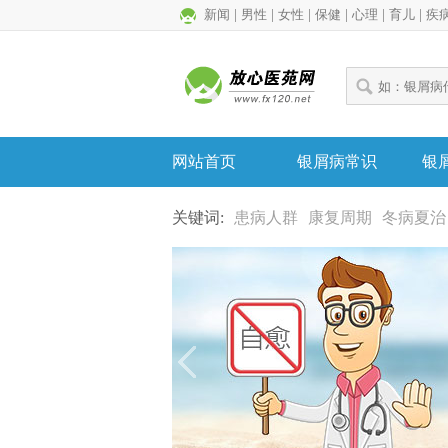
新闻
|
男性
|
女性
|
保健
|
心理
|
育儿
|
疾
网站首页
银屑病常识
银
关键词:
患病人群
康复周期
冬病夏治