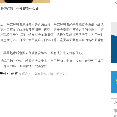
推荐阅读：
牛皮癣吃什么好
不适。牛皮癣患者最好是不要食用西瓜。牛皮癣患者如果是感冒等更是不建议
溃疡患者吃多了西瓜会加重阴虚和内热，这样会影响牛皮癣患者的免疫力，这
会出现拉肚子的状况，这样就会加重病情，这样的话就得不偿失了，为了一时
皮癣患者可以在日常中食用黄瓜，西红柿等，这类蔬菜既有丰富的营养又能有
水。早晨起床后也要多加强体育锻炼，要有战胜牛皮癣的信心。
西瓜吗的相关介绍，希望给大家带来一定的帮助，患有牛皮癣一定要到正规的
方，盲目用药，加重病情，耽误治疗。
男性牛皮癣
整理发布，如有转载，请注明出处。