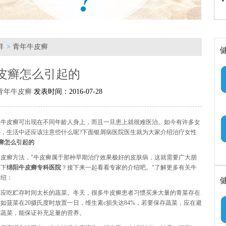
群
>
青年牛皮癣
皮癣怎么引起的
青年牛皮癣
发表时间：2016-07-28
型牛皮癣可出现在不同年龄人身上，而且一旦患上就很难医治。如今有许多女
，生活中还应该注意些什么呢?下面银屑病医院医生就为大家介绍治疗女性
癣怎么引起的
皮癣方法，"牛皮癣属于那种早期治疗效果极好的皮肤病，这就需要广大朋
绍下
绵阳牛皮癣专科医院
？接下来一起看看专家的介绍吧。"了解更多有关牛
介绍：
不应吃贮存时间太长的蔬菜。冬天，很多牛皮癣患者习惯买来大量的青菜存在
菠菜在20摄氏度时放置一日，维生素c损失达84%，若要保存蔬菜，应在避
鲜蔬菜，能保证补充足量的营养。