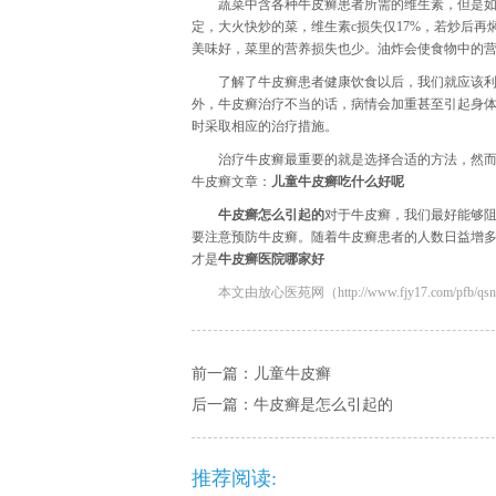
蔬菜中含各种牛皮癣患者所需的维生素，但是如
定，大火快炒的菜，维生素c损失仅17%，若炒后再
美味好，菜里的营养损失也少。油炸会使食物中的
了解了牛皮癣患者健康饮食以后，我们就应该
外，牛皮癣治疗不当的话，病情会加重甚至引起身
时采取相应的治疗措施。
治疗牛皮癣最重要的就是选择合适的方法，然
牛皮癣文章：
儿童牛皮癣吃什么好呢
牛皮癣怎么引起的
对于牛皮癣，我们最好能够
要注意预防牛皮癣。随着牛皮癣患者的人数日益增
才是
牛皮癣医院哪家好
本文由放心医苑网（http://www.fjy17.com/pfb/qsn
前一篇：
儿童牛皮癣
后一篇：
牛皮癣是怎么引起的
推荐阅读: