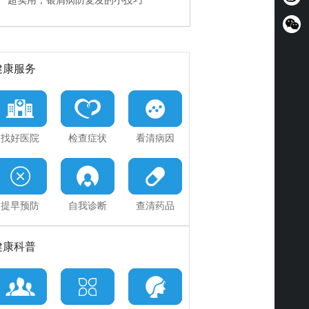
超实用，银屑病防复发的小技巧
快速治疗PK规范诊疗
神医误治加重病情，能挽回吗
健康服务
找好医院
检查症状
看清病因
提早预防
自我诊断
查清药品
健康科普