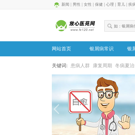
新闻
|
男性
|
女性
|
保健
|
心理
|
育儿
|
疾
网站首页
银屑病常识
银
关键词:
患病人群
康复周期
冬病夏治