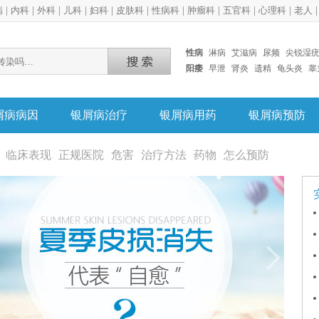
病
|
内科
|
外科
|
儿科
|
妇科
|
皮肤科
|
性病科
|
肿瘤科
|
五官科
|
心理科
|
老人
性病
淋病
艾滋病
尿频
尖锐湿
阳痿
早泄
肾炎
遗精
龟头炎
睾
屑病病因
银屑病治疗
银屑病用药
银屑病预防
临床表现
正规医院
危害
治疗方法
药物
怎么预防