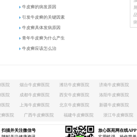
牛皮癣的病发原因
引发牛皮癣的关键因素
牛皮癣具体发病原因
青年牛皮癣为什么产生
牛皮癣应该怎么治
癣医院
烟台牛皮癣医院
潍坊牛皮癣医院
济南牛皮癣医院
癣医院
成都牛皮癣医院
西安牛皮癣医院
洛阳牛皮癣医院
癣医院
上海牛皮癣医院
北京牛皮癣医院
新疆牛皮癣医院
皮癣医院
广西牛皮癣医院
福建牛皮癣医院
浙江牛皮癣医院
癣医院
江西牛皮癣医院
江苏牛皮癣医院
湖南牛皮癣医院
扫描并关注微信号
放心医苑网在线APP
癣医院
吉林牛皮癣医院
四川牛皮癣医院
陕西牛皮癣医院
随时关注健康资讯
实用性强，操作简单