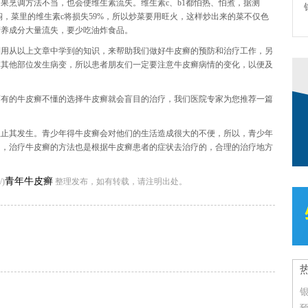
果烹调方法不当，也会使维生素流失。维生素c、b1都怕热、怕煮，据测
焖，菜里的维生素c将损失59%，所以炒菜要用旺火，这样炒出来的菜不仅色
营养成分大量流失，要少吃油炸食品。
利用从以上文章中学到的知识，来帮助我们做好牛皮癣的预防和治疗工作，另
体其他部位发生病变，所以患者朋友们一定要注意牛皮癣病情的变化，以便及
而有的牛皮癣不懂的选择牛皮癣就会盲目的治疗，我们医院专家为您推荐一篇
阻止其发生。青少年得牛皮癣会对他们的生活造成很大的不便，所以，青少年
多，治疗牛皮癣的方法也是根据牛皮癣患者的症状去治疗的，合理的治疗地方
青年牛皮癣
/)
整理发布，如有转载，请注明出处。