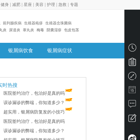
|
健身
|
减肥
|
星座
|
美容
|
护理
|
急救
|
专题
疣
前列腺疾病
生殖器疱疹
生殖器念珠菌病
丸炎
尿道炎
睾丸炎
梅毒
阴囊湿疹
包皮包茎
银屑病饮食
银屑病症状
实时热搜
医院签约治疗，包治好是真的吗
误诊漏诊的弊端，你知道多少？
超实用，银屑病防复发的小技巧
医院签约治疗，包治好是真的吗
误诊漏诊的弊端，你知道多少？