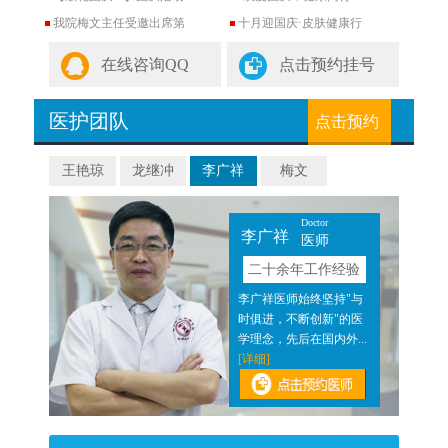
我院梅文主任受邀出席第
十月迎国庆·皮肤健康行
在线咨询QQ
点击预约挂号
医护团队
点击预约
王艳琼
龙继冲
李广祥
梅文
Doctor
李广祥
医师
验
二十余年工作经验
近二
李广祥医师始终坚持"与
医结
时俱进，不断创新"的医
]
学理念，先后在国内外...
[详细]