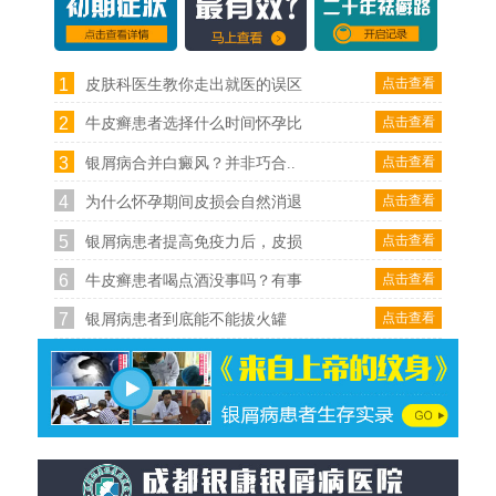
1
点击查看
皮肤科医生教你走出就医的误区
2
点击查看
牛皮癣患者选择什么时间怀孕比
3
点击查看
银屑病合并白癜风？并非巧合..
4
点击查看
为什么怀孕期间皮损会自然消退
5
点击查看
银屑病患者提高免疫力后，皮损
6
点击查看
牛皮癣患者喝点酒没事吗？有事
7
点击查看
银屑病患者到底能不能拔火罐