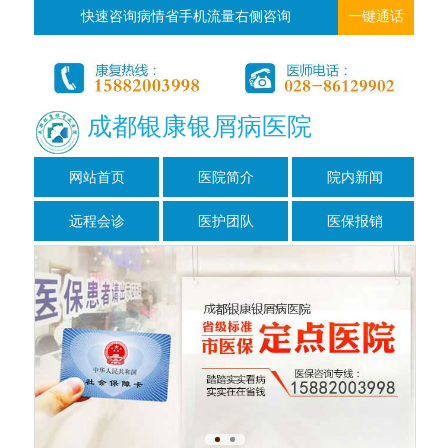
快速咨询病情省手机流量右侧咨询
一键通话
成都银康银屑病医院
网站首页
医院简介
院内新闻
远程会诊
医护团队
医保报销