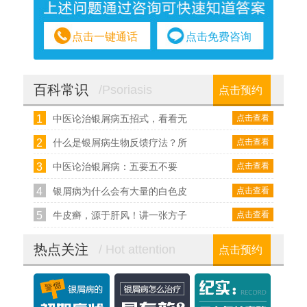
点击一键通话
点击免费咨询
百科常识
/Psoriasis
点击预约
1
点击查看
中医论治银屑病五招式，看看无
2
点击查看
什么是银屑病生物反馈疗法？所
3
点击查看
中医论治银屑病：五要五不要
4
点击查看
银屑病为什么会有大量的白色皮
5
点击查看
牛皮癣，源于肝风！讲一张方子
热点关注
/ Hot attention
点击预约