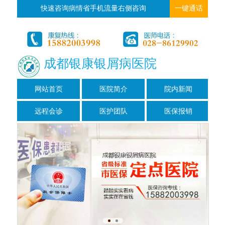
快速咨询病情省手机流量右侧咨询
一键通话
成都银康银屑病医院
网站首页
医院简介
院内新闻
远程会诊
医护团队
医保报销