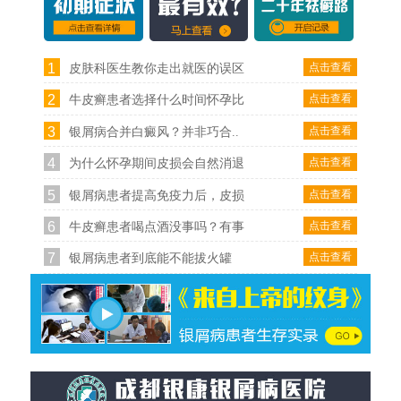
1
点击查看
皮肤科医生教你走出就医的误区
2
点击查看
牛皮癣患者选择什么时间怀孕比
3
点击查看
银屑病合并白癜风？并非巧合..
4
点击查看
为什么怀孕期间皮损会自然消退
5
点击查看
银屑病患者提高免疫力后，皮损
6
点击查看
牛皮癣患者喝点酒没事吗？有事
7
点击查看
银屑病患者到底能不能拔火罐