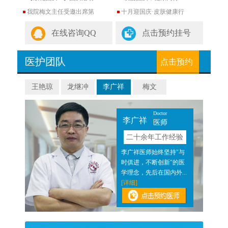
我院梅文主任受邀出席第
十月迎国庆·皮肤健康行
在线咨询QQ
点击预约挂号
医护团队
点击预约
王艳琼
龙继冲
李广祥
梅文
Doctor
李广祥
医师
验
二十余年工作经验
近二
李广祥医师始终坚持"与
医结
时俱进，不断创新"的医
]
学理念，先后在国内外...
[详细]