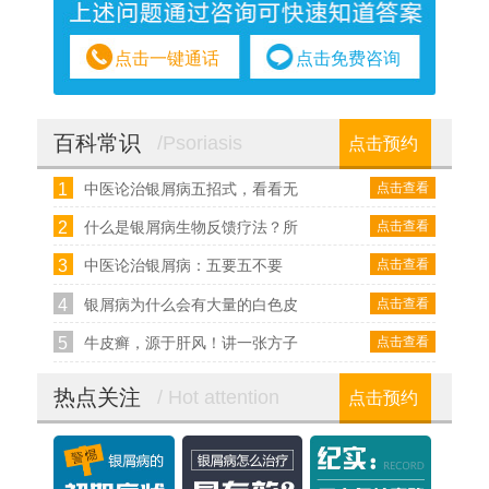
点击一键通话
点击免费咨询
百科常识
/Psoriasis
点击预约
1
点击查看
中医论治银屑病五招式，看看无
2
点击查看
什么是银屑病生物反馈疗法？所
3
点击查看
中医论治银屑病：五要五不要
4
点击查看
银屑病为什么会有大量的白色皮
5
点击查看
牛皮癣，源于肝风！讲一张方子
热点关注
/ Hot attention
点击预约