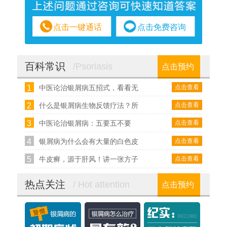
点击一键通话
点击免费咨询
百科常识
/Psoriasis
点击预约
1
点击查看
中医论治银屑病五招式，看看无
2
点击查看
什么是银屑病生物反馈疗法？所
3
点击查看
中医论治银屑病：五要五不要
4
点击查看
银屑病为什么会有大量的白色皮
5
点击查看
牛皮癣，源于肝风！讲一张方子
热点关注
/ Hot attention
点击预约