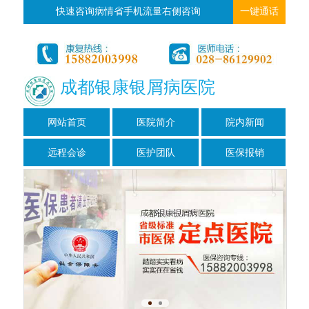
快速咨询病情省手机流量右侧咨询
一键通话
成都银康银屑病医院
网站首页
医院简介
院内新闻
远程会诊
医护团队
医保报销