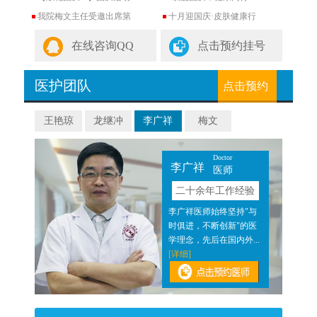
我院梅文主任受邀出席第
十月迎国庆·皮肤健康行
在线咨询QQ
点击预约挂号
医护团队
点击预约
王艳琼
龙继冲
李广祥
梅文
Doctor
李广祥
医师
验
二十余年工作经验
近二
李广祥医师始终坚持"与
医结
时俱进，不断创新"的医
]
学理念，先后在国内外...
[详细]