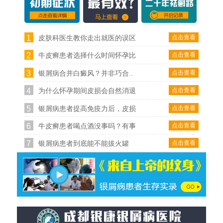
1
点击查看
皮肤科医生教你走出就医的误区
2
点击查看
牛皮癣患者选择什么时间怀孕比
3
点击查看
银屑病合并白癜风？并非巧合..
4
点击查看
为什么怀孕期间皮损会自然消退
5
点击查看
银屑病患者提高免疫力后，皮损
6
点击查看
牛皮癣患者喝点酒没事吗？有事
7
点击查看
银屑病患者到底能不能拔火罐