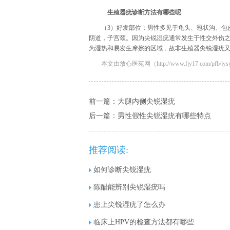
生殖器疣诊断方法有哪些呢
（3）好发部位：男性多见于龟头、冠状沟、包
阴道，子宫颈。因为尖锐湿疣通常发生于性交外伤
为湿热和易发生摩擦的区域，故非生殖器尖锐湿疣
本文由放心医苑网（http://www.fjy17.com/pfb/jysy/
前一篇：
大腿内侧尖锐湿疣
后一篇：
男性假性尖锐湿疣有哪些特点
推荐阅读:
如何诊断尖锐湿疣
陈醋能辨别尖锐湿疣吗
患上尖锐湿疣了怎么办
临床上HPV的检查方法都有哪些