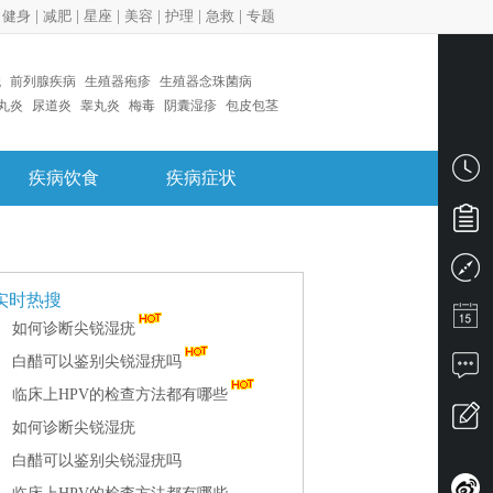
|
健身
|
减肥
|
星座
|
美容
|
护理
|
急救
|
专题
疣
前列腺疾病
生殖器疱疹
生殖器念珠菌病
丸炎
尿道炎
睾丸炎
梅毒
阴囊湿疹
包皮包茎
疾病饮食
疾病症状
实时热搜
如何诊断尖锐湿疣
白醋可以鉴别尖锐湿疣吗
临床上HPV的检查方法都有哪些
如何诊断尖锐湿疣
白醋可以鉴别尖锐湿疣吗