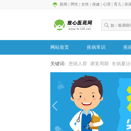
新闻
|
男性
|
女性
|
保健
|
心理
|
育儿
|
疾
网站首页
疾病常识
疾
关键词:
患病人群
康复周期
冬病夏治