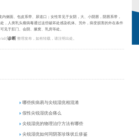
皮内侧面、包皮系带、尿道口；女性常见于女阴，大、小阴唇，阴唇系带，
之处，人类乳头瘤病毒通过这些破坏处感染机体。另外，病变损害的外在条件
又可见于肛门、会阴、腋窝、乳房等处。
诊断
zd/)
整理发布，如有转载，请注明出处。
哪些疾病易与尖锐湿疣相混淆
假性尖锐湿疣会痛么
尖锐湿疣的物理治疗方法有哪些
尖锐湿疣如何同阴茎珍珠状丘疹鉴