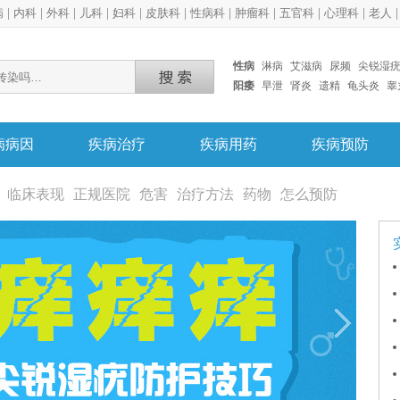
病
|
内科
|
外科
|
儿科
|
妇科
|
皮肤科
|
性病科
|
肿瘤科
|
五官科
|
心理科
|
老人
性病
淋病
艾滋病
尿频
尖锐湿
阳痿
早泄
肾炎
遗精
龟头炎
睾
病病因
疾病治疗
疾病用药
疾病预防
临床表现
正规医院
危害
治疗方法
药物
怎么预防