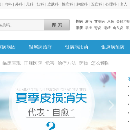
病
|
内科
|
外科
|
儿科
|
妇科
|
皮肤科
|
性病科
|
肿瘤科
|
五官科
|
心理科
|
老人
性病
淋病
艾滋病
尿频
尖锐湿
阳痿
早泄
肾炎
遗精
龟头炎
睾
屑病病因
银屑病治疗
银屑病用药
银屑病预防
临床表现
正规医院
危害
治疗方法
药物
怎么预防