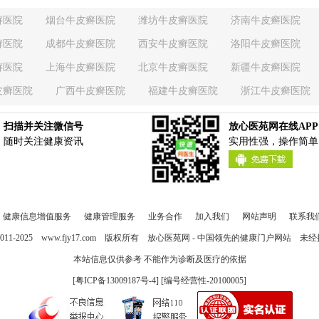
癣医院
烟台牛皮癣医院
潍坊牛皮癣医院
济南牛皮癣医院
癣医院
成都牛皮癣医院
西安牛皮癣医院
洛阳牛皮癣医院
癣医院
上海牛皮癣医院
北京牛皮癣医院
新疆牛皮癣医院
皮癣医院
广西牛皮癣医院
福建牛皮癣医院
浙江牛皮癣医院
癣医院
江西牛皮癣医院
江苏牛皮癣医院
湖南牛皮癣医院
扫描并关注微信号
放心医苑网在线APP
癣医院
吉林牛皮癣医院
四川牛皮癣医院
陕西牛皮癣医院
随时关注健康资讯
实用性强，操作简单
癣医院
辽宁牛皮癣医院
贵州牛皮癣医院
天津牛皮癣医院
癣医院
健康信息增值服务
健康管理服务
业务合作
加入我们
网站声明
联系我
 2011-2025
www.fjy17.com
版权所有 放心医苑网 - 中国领先的健康门户网站 未经
本站信息仅供参考 不能作为诊断及医疗的依据
[粤ICP备13009187号-4] [编号经营性-20100005]