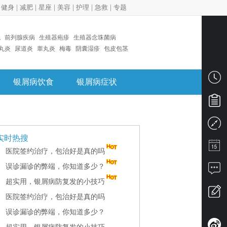
|
健身
|
减肥
|
星座
|
美容
|
护理
|
急救
|
专题
疣
前列腺疾病
生殖器疱疹
生殖器念珠菌病
丸炎
尿道炎
睾丸炎
梅毒
阴囊湿疹
包皮包茎
银屑病饮食
银屑病症状
实时热搜
医院签约治疗，包治好是真的吗
误诊漏诊的弊端，你知道多少？
超实用，银屑病防复发的小技巧
医院签约治疗，包治好是真的吗
误诊漏诊的弊端，你知道多少？