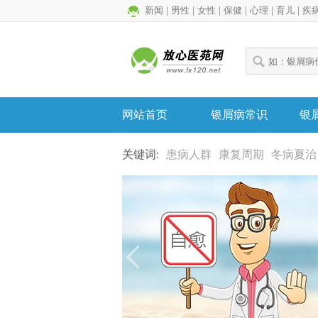
新闻
|
男性
|
女性
|
保健
|
心理
|
育儿
|
疾
网站首页
银屑病常识
银
关键词:
患病人群
康复周期
冬病夏治