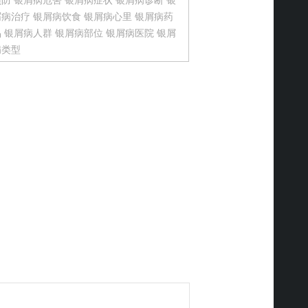
预防
银屑病危害
银屑病症状
银屑病诊断
银
屑病治疗
银屑病饮食
银屑病心里
银屑病药
品
银屑病人群
银屑病部位
银屑病医院
银屑
病类型