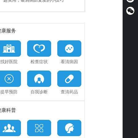
超实用，银屑病防复发的小技巧
快速治疗PK规范诊疗
神医误治加重病情，能挽回吗
健康服务
找好医院
检查症状
看清病因
提早预防
自我诊断
查清药品
健康科普